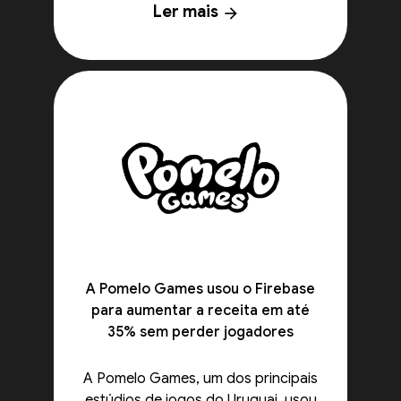
Ler mais
arrow_forward
A Pomelo Games usou o Firebase
para aumentar a receita em até
35% sem perder jogadores
A Pomelo Games, um dos principais
estúdios de jogos do Uruguai, usou