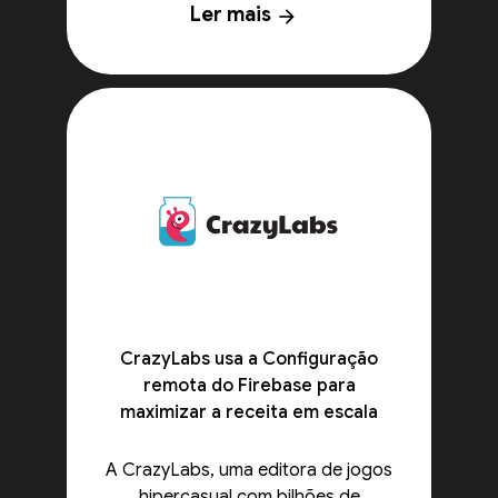
Ler mais
arrow_forward
CrazyLabs usa a Configuração
remota do Firebase para
maximizar a receita em escala
A CrazyLabs, uma editora de jogos
hipercasual com bilhões de