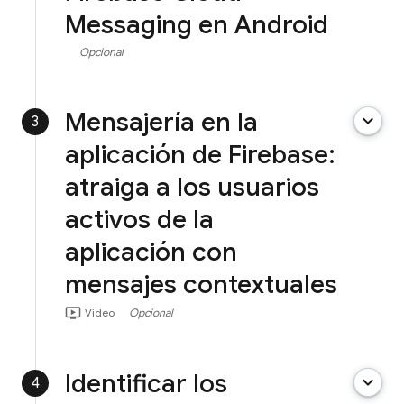
Messaging en Android
Opcional
Mensajería en la
keyboard_arrow_down
3
aplicación de Firebase:
atraiga a los usuarios
activos de la
aplicación con
mensajes contextuales
ondemand_video
Video
Opcional
Identificar los
keyboard_arrow_down
4