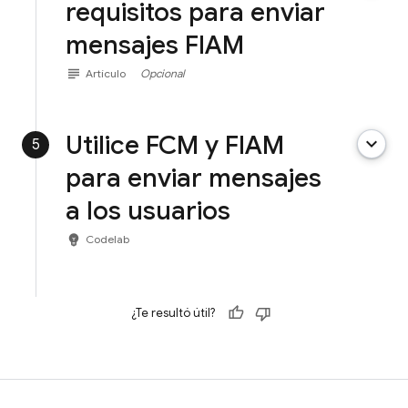
requisitos para enviar
mensajes FIAM
subject
Artículo
Opcional
Utilice FCM y FIAM
keyboard_arrow_down
5
para enviar mensajes
a los usuarios
emoji_objects
Codelab
¿Te resultó útil?