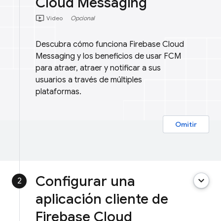
Cloud Messaging
ondemand_video
Video
Opcional
Descubra cómo funciona Firebase Cloud
Messaging y los beneficios de usar FCM
para atraer, atraer y notificar a sus
usuarios a través de múltiples
plataformas.
Omitir
Configurar una
keyboard_arrow_down
2
aplicación cliente de
Firebase Cloud