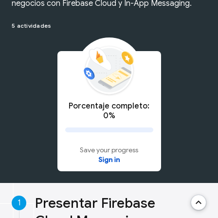
negocios con Firebase Cloud y In-App Messaging.
5 actividades
Porcentaje completo:
0%
Save your progress
Sign in
Presentar Firebase
keyboard_arrow_up
1