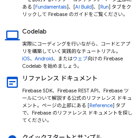
ある [
Fundamentals
]、[
AI
Build
]、[
Run
] タブをク
リックして Firebase のガイドをご覧ください。
Codelab
laptop
実際にコーディングを行いながら、コードとアプ
リを構築していく実践的なチュートリアル。
iOS
、
Android
、または
ウェブ
向けの Firebase
Codelab を始めましょう。
リファレンス ドキュメント
wysiwyg
Firebase SDK、Firebase REST API、Firebase ツ
ールについて解説する公式のリファレンス ドキュ
メント。ページの上部にある [
Reference
] タブ
で、Firebase のリファレンス ドキュメントを探し
てください。
クイックスタートとサンプル