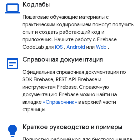
Кодлабы
laptop
Пошаговые обучающие материалы с
практическим кодированием помогут получить
опыт и создать работающий код и
приложения. Начните работу с Firebase
CodeLab для
iOS
,
Android
или
Web
.
Справочная документация
wysiwyg
Официальная справочная документация по
SDK Firebase, REST API Firebase и
инструментам Firebase. Справочную
документацию Firebase можно найти на
вкладке
«Справочник»
в верхней части
страницы.
Краткое руководство и примеры
lightbulb
Полностью рабочий код для быстрого начала