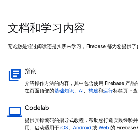
文档和学习内容
无论您是通过阅读还是实践来学习，Firebase 都为您提
指南
library_books
介绍操作方法的内容，其中包含使用 Firebase 
在页面顶部的
基础知识
、
AI
、
构建
和
运行
标签页下查找 
Codelab
laptop
提供实操编码的指导式教程，帮助您打造实践经验并
用。启动适用于
iOS
、
Android
或
Web
的 Firebase