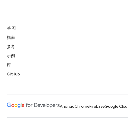
学习
指南
参考
示例
库
GitHub
Android
Chrome
Firebase
Google Clou