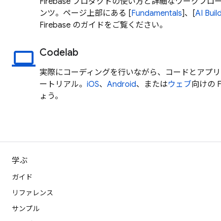
Firebase プロダクトの使い方と詳細なワークフ
ンツ。ページ上部にある [
Fundamentals
]、[
AI
Buil
Firebase のガイドをご覧ください。
Codelab
laptop
実際にコーディングを行いながら、コードとアプリ
ートリアル。
iOS
、
Android
、または
ウェブ
向けの F
ょう。
学ぶ
ガイド
リファレンス
サンプル