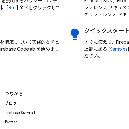
ローを説明するハウツー コンテ
Firebase SDK、Fi
d
]、[
Run
] タブをクリックして
ファレンス ドキュメ
のリファレンス ドキ
クイックスター
lightbulb
を構築していく実践的なチュ
すぐに使えて、Fire
irebase Codelab を始めまし
上部にある [
Samples
ださい。
つながる
ブログ
Firebase Summit
Twitter