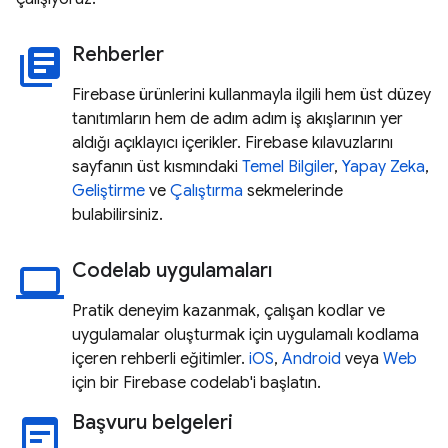
Rehberler
library_books
Firebase ürünlerini kullanmayla ilgili hem üst düzey
tanıtımların hem de adım adım iş akışlarının yer
aldığı açıklayıcı içerikler. Firebase kılavuzlarını
sayfanın üst kısmındaki
Temel Bilgiler
,
Yapay Zeka
,
Geliştirme
ve
Çalıştırma
sekmelerinde
bulabilirsiniz.
Codelab uygulamaları
laptop
Pratik deneyim kazanmak, çalışan kodlar ve
uygulamalar oluşturmak için uygulamalı kodlama
içeren rehberli eğitimler.
iOS
,
Android
veya
Web
için bir Firebase codelab'i başlatın.
Başvuru belgeleri
wysiwyg