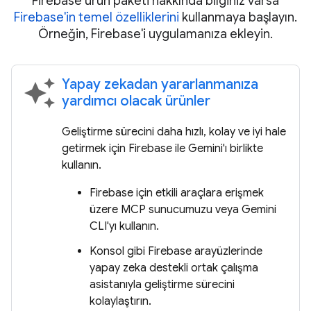
Firebase ürün paketi hakkında bilginiz varsa
Firebase'in temel özelliklerini
kullanmaya başlayın.
Örneğin, Firebase'i uygulamanıza ekleyin.
Yapay zekadan yararlanmanıza
auto_awesome
yardımcı olacak ürünler
Geliştirme sürecini daha hızlı, kolay ve iyi hale
getirmek için Firebase ile Gemini'ı birlikte
kullanın.
Firebase için etkili araçlara erişmek
üzere MCP sunucumuzu veya Gemini
CLI'yı kullanın.
Konsol gibi Firebase arayüzlerinde
yapay zeka destekli ortak çalışma
asistanıyla geliştirme sürecini
kolaylaştırın.