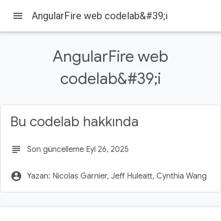
menu
AngularFire web codelab&#39;i
Firebase
Firebase Codelabs
Bu sayfada
AngularFire web
1. Genel Bakış
2. Örnek kodu alın
codelab&#39;i
GitHub deposu oluşturma
3. Firebase projesi oluşturma ve ayarlama
Firebase projesi oluşturma
Bu codelab hakkında
subject
Son güncelleme Eyl 26, 2025
account_circle
Yazan: Nicolas Garnier, Jeff Huleatt, Cynthia Wang