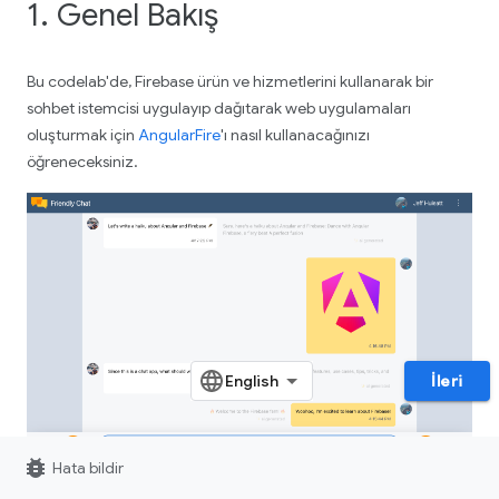
1. Genel Bakış
Bu codelab'de, Firebase ürün ve hizmetlerini kullanarak bir
sohbet istemcisi uygulayıp dağıtarak web uygulamaları
oluşturmak için
AngularFire
'ı nasıl kullanacağınızı
öğreneceksiniz.
İleri
bug_report
Hata bildir
Neler öğreneceksiniz?