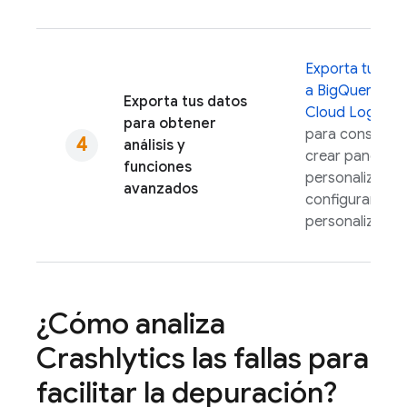
Exporta tus da
a
BigQuery
o
Exporta tus datos
Cloud Logging
para obtener
para consultarl
análisis y
crear paneles
funciones
personalizados
avanzados
configurar aler
personalizadas
¿Cómo analiza
Crashlytics
las fallas para
facilitar la depuración?