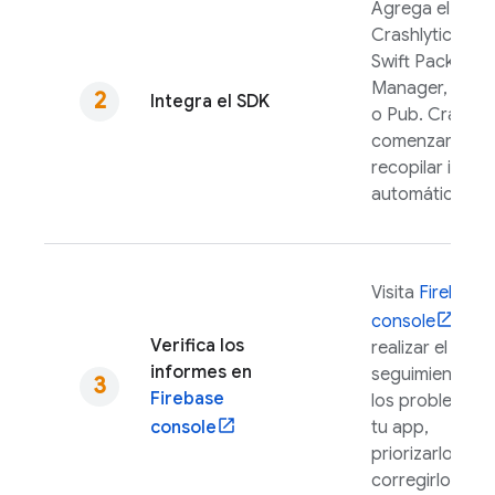
Agrega el SDK
Crashlytics
co
Swift Package
Manager, Grad
Integra el SDK
o Pub.
Crashlyt
comenzará a
recopilar infor
automáticamen
Visita
Firebase
console
par
Verifica los
realizar el
informes en
seguimiento de
Firebase
los problemas 
console
tu app,
priorizarlos y
corregirlos.