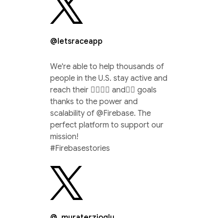
@letsraceapp
We're able to help thousands of
people in the U.S. stay active and
reach their 🏃‍♀️🚴‍♂️ and🏊‍♀️ goals
thanks to the power and
scalability of @Firebase. The
perfect platform to support our
mission!
#Firebasestories
@_muraterzioglu