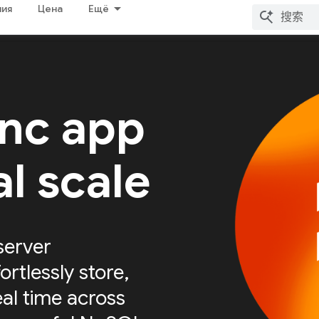
ия
Цена
Ещё
ync app
al scale
server
ortlessly store,
eal time across