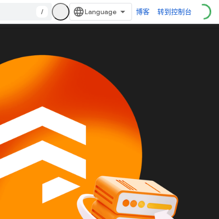
/
博客
转到控制台