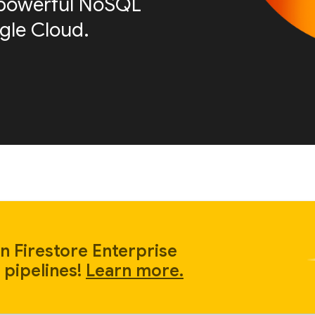
is powerful NoSQL
le Cloud.
n Firestore Enterprise
 pipelines!
Learn more.