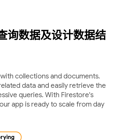
查询数据及设计数据结
y with collections and documents.
related data and easily retrieve the
ssive queries. With Firestore's
ur app is ready to scale from day
erying