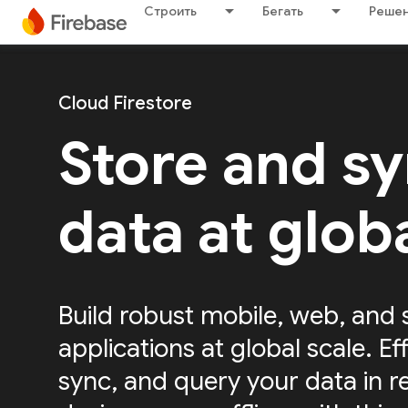
Строить
Бегать
Решен
Cloud Firestore
Store and s
data at glob
Build robust mobile, web, and 
applications at global scale. Eff
sync, and query your data in r