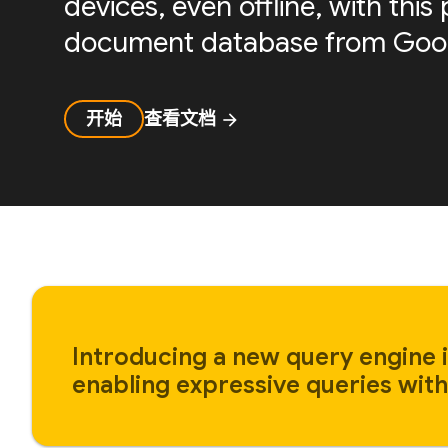
devices, even offline, with th
document database from Goog
开始
查看文档
arrow_forward
Introducing a new query engine i
enabling expressive queries with