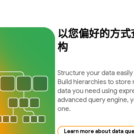
以您偏好的方式
构
Structure your data easil
Build hierarchies to store 
data you need using expre
advanced query engine, yo
one.
Learn more about data qu