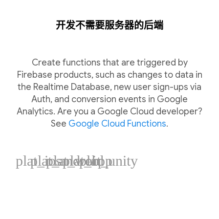
开发不需要服务器的后端
Create functions that are triggered by
Firebase products, such as changes to data in
the Realtime Database, new user sign-ups via
Auth, and conversion events in Google
Analytics. Are you a Google Cloud developer?
See
Google Cloud Functions
.
plat_ios
plat_android
plat_web
plat_cpp
plat_unity