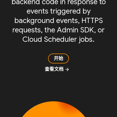
backend code in response to
events triggered by
background events, HTTPS
requests, the Admin SDK, or
Cloud Scheduler jobs.
开始
查看文档
arrow_forward