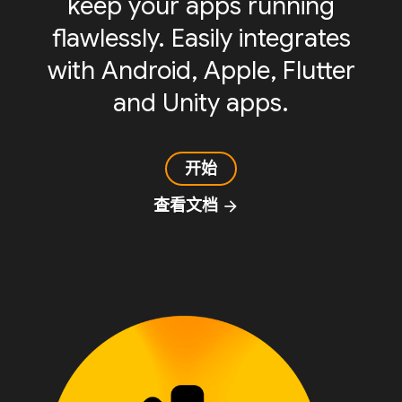
keep your apps running
flawlessly. Easily integrates
with Android, Apple, Flutter
and Unity apps.
开始
查看文档
arrow_forward