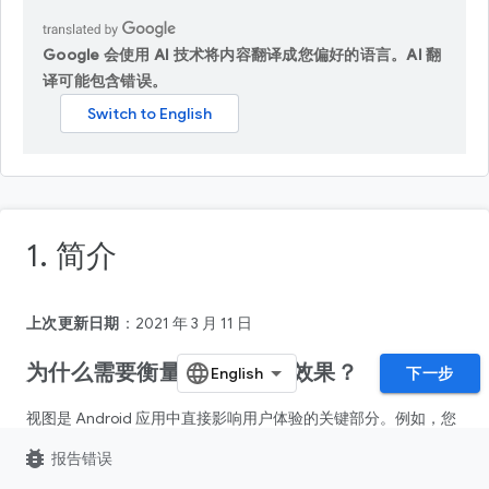
Google 会使用 AI 技术将内容翻译成您偏好的语言。AI 翻
译可能包含错误。
1. 简介
上次更新日期
：2021 年 3 月 11 日
为什么需要衡量观看次数的效果？
下一步
视图是 Android 应用中直接影响用户体验的关键部分。例如，您
的 Activity 或 Fragment 包含界面，该界面包含用户与之互动的
bug_report
报告错误
View 组件。用户无法看到界面的全部内容，直到界面完全绘制在