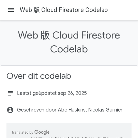
menu
Web 版 Cloud Firestore Codelab
Web 版 Cloud Firestore
Codelab
Firebase
Firebase Codelabs
On this page
1.概览
Over dit codelab
目标
2. 创建和设置 Firebase 项目
subject
Laatst geüpdatet sep 26, 2025
创建 Firebase 项目
设置 Firebase 产品
account_circle
Geschreven door Abe Haskins, Nicolas Garnier