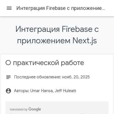
menu
Интеграция Firebase с приложением Next.js
Интеграция Firebase с
приложением Next.js
Firebase
Firebase Codelabs
Содержание
1. Прежде чем начать
О практической работе
Предварительные требования
Что вы узнаете
subject
Последнее обновление: нояб. 20, 2025
Что вам понадобится
2. Настройте среду разработки и репозиторий
account_circle
Авторы: Umar Hansa, Jeff Huleatt
GitHub.