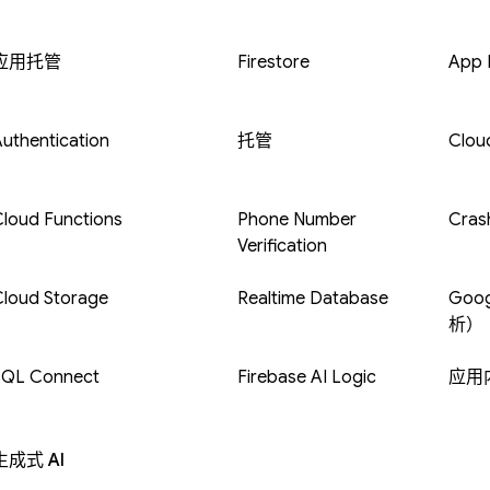
应用托管
Firestore
App D
uthentication
托管
Clou
loud Functions
Phone Number
Crash
Verification
Cloud Storage
Realtime Database
Goog
析）
SQL Connect
Firebase AI Logic
应用
生成式 AI