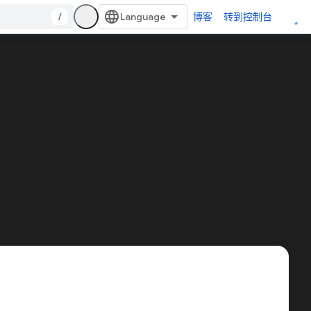
/
博客
转到控制台