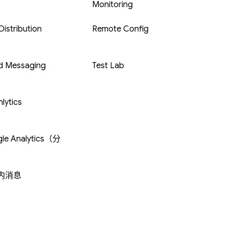
Monitoring
istribution
Remote Config
d Messaging
Test Lab
lytics
le Analytics（分
内消息