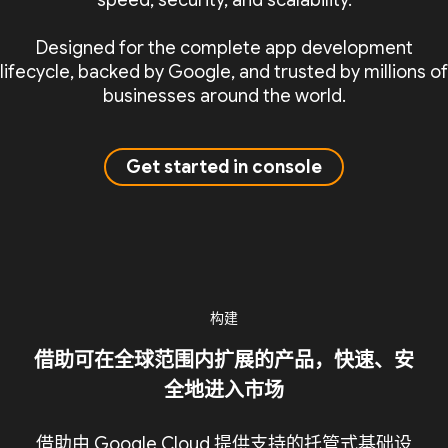
speed, security, and scalability.
Designed for the complete app development
lifecycle, backed by Google, and trusted by millions of
businesses around the world.
Get started in console
构建
借助可在全球范围内扩展的产品，快速、安
全地进入市场
借助由 Google Cloud 提供支持的托管式基础设