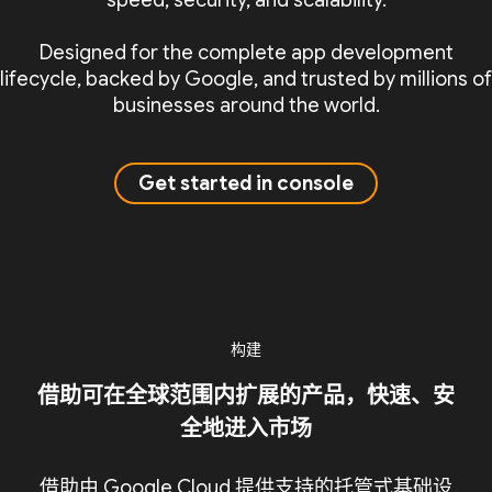
speed, security, and scalability.
Designed for the complete app development
lifecycle, backed by Google, and trusted by millions of
businesses around the world.
Get started in console
构建
借助可在全球范围内扩展的产品，快速、安
全地进入市场
借助由 Google Cloud 提供支持的托管式基础设