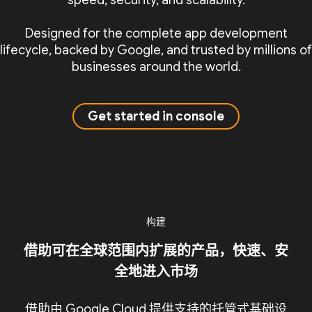
speed, security, and scalability.
Designed for the complete app development
lifecycle, backed by Google, and trusted by millions of
businesses around the world.
Get started in console
构建
借助可在全球范围内扩展的产品，快速、安
全地进入市场
借助由 Google Cloud 提供支持的托管式基础设