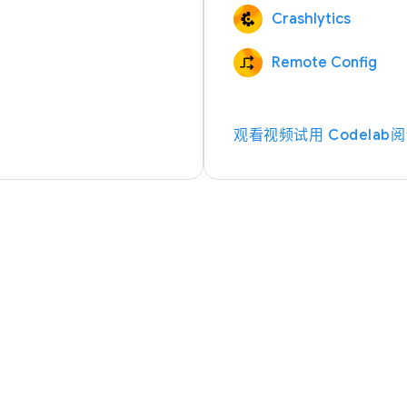
Crashlytics
Remote Config
观看视频
试用 Codelab
阅