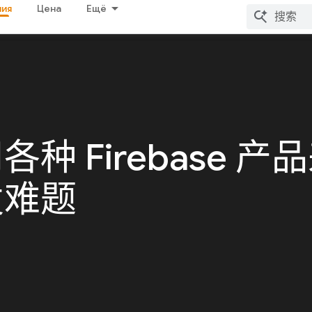
ия
Цена
Ещё
种 Firebase 产
发难题