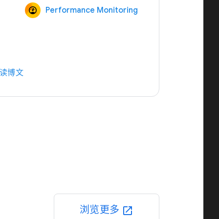
Performance Monitoring
读博文
浏览更多
open_in_new