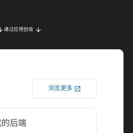
downward
arrow_downward
通过应用创收
浏览更多
open_in_new
成的后端