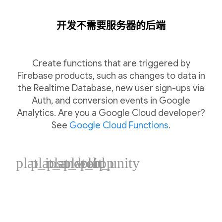
开发不需要服务器的后端
Create functions that are triggered by
Firebase products, such as changes to data in
the Realtime Database, new user sign-ups via
Auth, and conversion events in Google
Analytics. Are you a Google Cloud developer?
See
Google Cloud Functions
.
plat_ios
plat_android
plat_web
plat_cpp
plat_unity