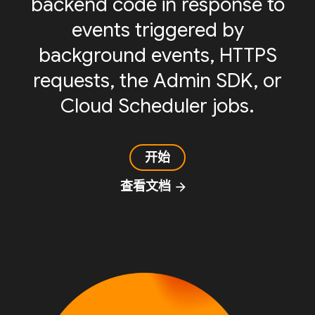
backend code in response to
events triggered by
background events, HTTPS
requests, the Admin SDK, or
Cloud Scheduler jobs.
开始
查看文档
arrow_forward