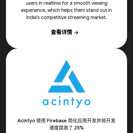
users in realtime for a smooth viewing
experience, which helps them stand out in
India's competitive streaming market.
查看详情
arrow_forward
Acintyo 使用 Firebase 简化应用开发并将开发
速度提高了 25%