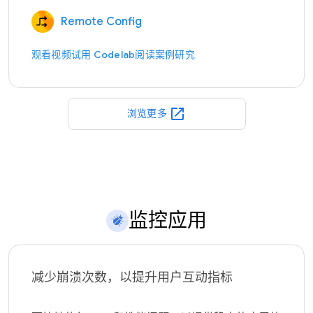
Remote Config
观看视频
试用 Codelab
阅读案例研究
open_in_new
浏览更多
监控应用
减少崩溃次数，以提升用户互动指标