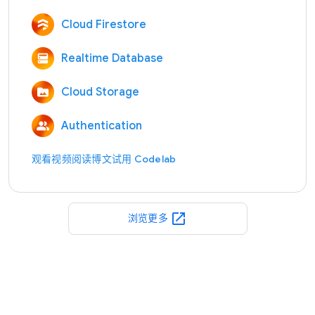
Cloud Firestore
Realtime Database
Cloud Storage
Authentication
观看视频
阅读博文
试用 Codelab
open_in_new
浏览更多