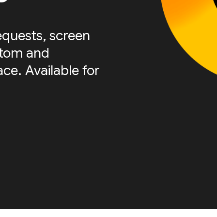
equests, screen
stom and
ace. Available for