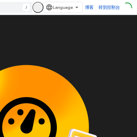
/
博客
转到控制台