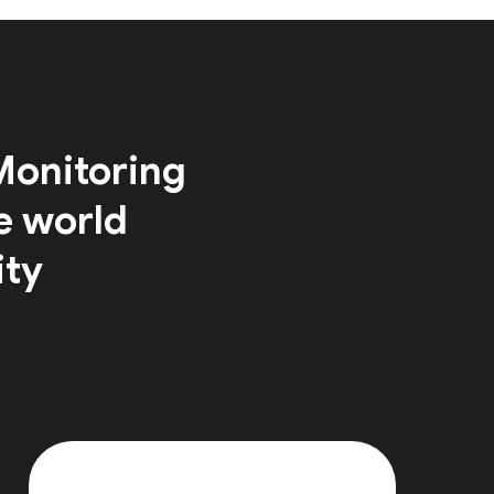
Monitoring
e world
ity