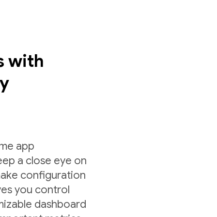
s with
ey
ime app
eep a close eye on
make configuration
es you control
mizable dashboard