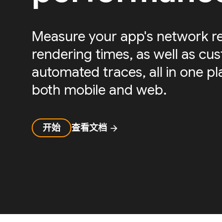
Measure your app's network r
rendering times, as well as cu
automated traces, all in one pl
both mobile and web.
开始
查看文档
arrow_forward