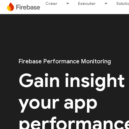
Créer
Exécuter
Soluti
Firebase Performance Monitoring
Gain insight
your app
performanc