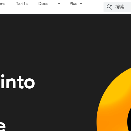
ons
Tarifs
Docs
Plus
 into
e