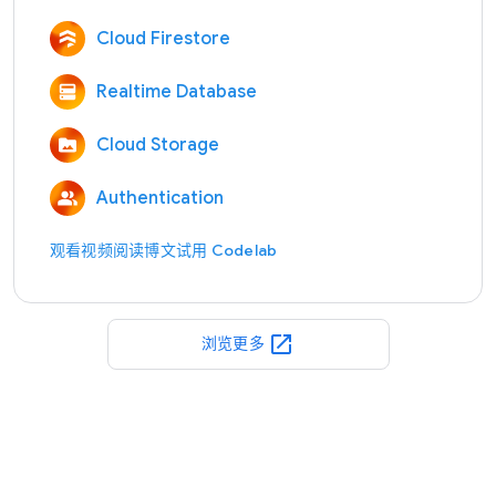
Cloud Firestore
Realtime Database
Cloud Storage
Authentication
观看视频
阅读博文
试用 Codelab
open_in_new
浏览更多