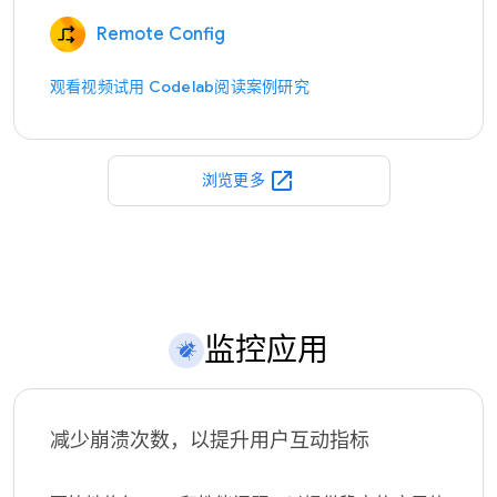
Remote Config
观看视频
试用 Codelab
阅读案例研究
open_in_new
浏览更多
监控应用
减少崩溃次数，以提升用户互动指标