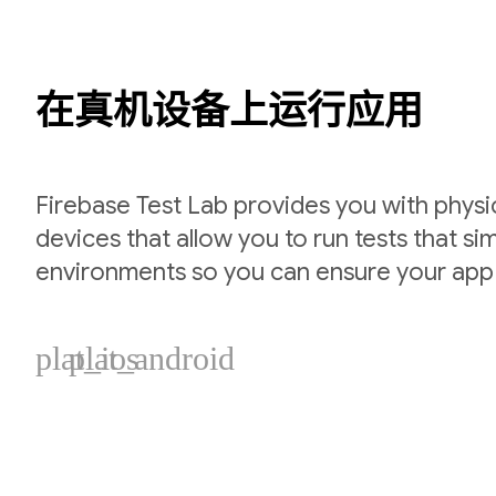
在真机设备上运行应用
Firebase Test Lab provides you with physic
devices that allow you to run tests that si
environments so you can ensure your app
plat_ios
plat_android