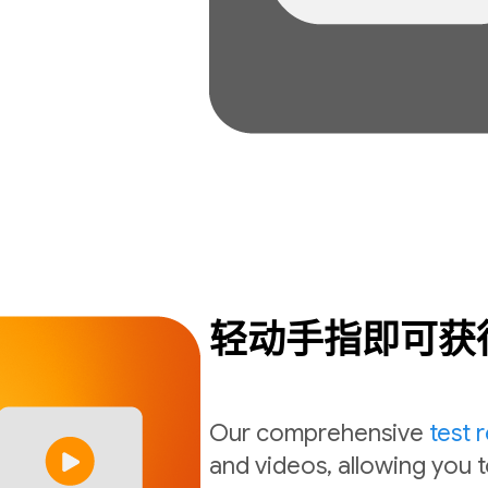
轻动手指即可获
Our comprehensive
test 
and videos, allowing you t