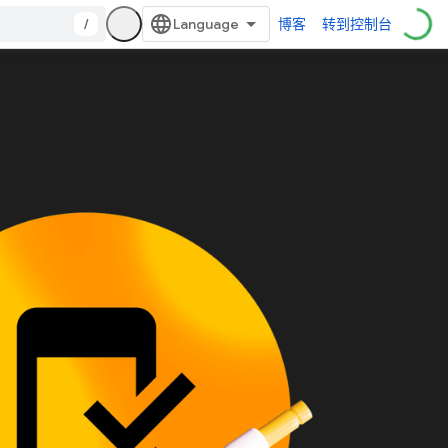
/
博客
转到控制台