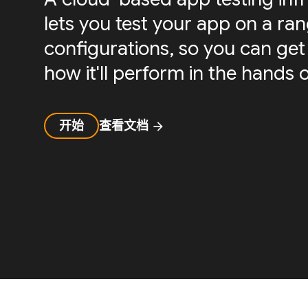
lets you test your app on a ra
configurations, so you can get 
how it'll perform in the hands o
开始
查看文档
arrow_forward