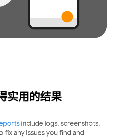
得实用的结果
reports
include logs, screenshots,
o fix any issues you find and