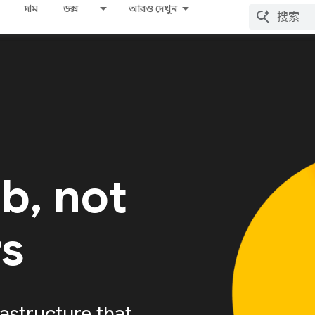
দাম
ডক্স
আরও দেখুন
ab, not
rs
astructure that