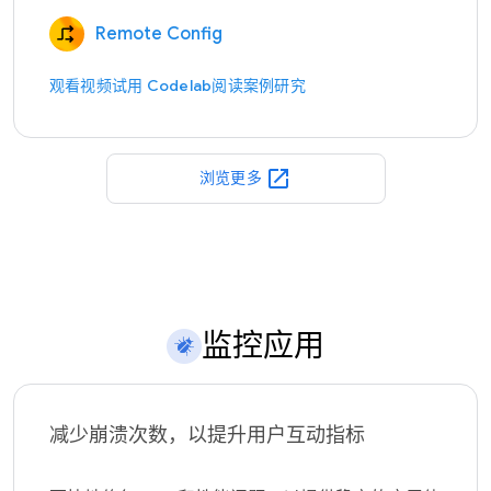
Remote Config
观看视频
试用 Codelab
阅读案例研究
open_in_new
浏览更多
监控应用
减少崩溃次数，以提升用户互动指标