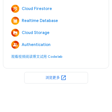
Cloud Firestore
Realtime Database
Cloud Storage
Authentication
观看视频
阅读博文
试用 Codelab
open_in_new
浏览更多