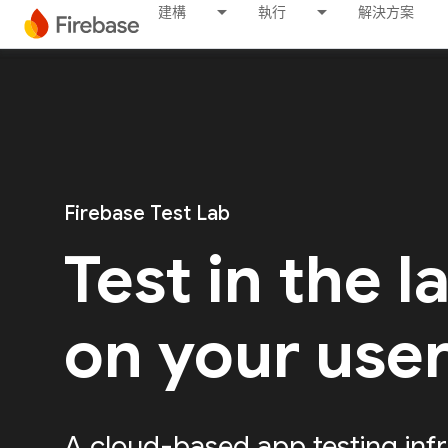
建構
執行
解決方案
Firebase Test Lab
Test in the l
on your use
A cloud-based app testing infr