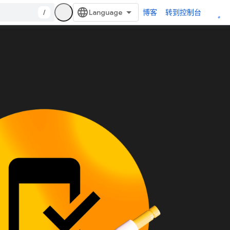
/
博客
转到控制台