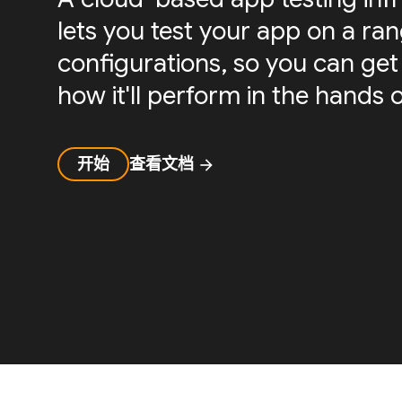
lets you test your app on a ra
configurations, so you can get 
how it'll perform in the hands o
开始
查看文档
arrow_forward