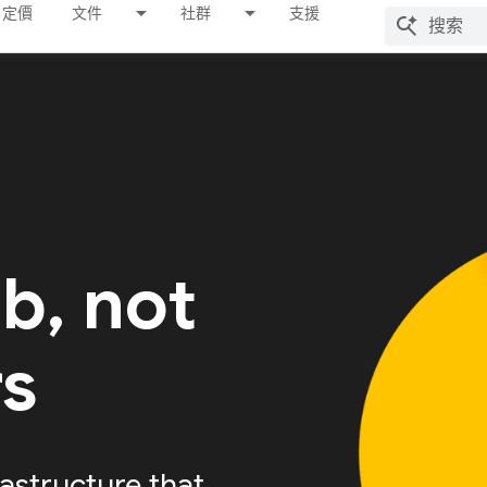
定價
文件
社群
支援
ab, not
rs
astructure that