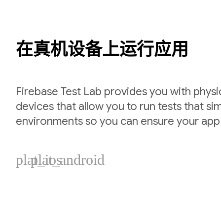
在真机设备上运行应用
Firebase Test Lab provides you with physic
devices that allow you to run tests that si
environments so you can ensure your app
plat_ios
plat_android