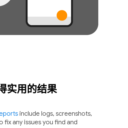
得实用的结果
reports
include logs, screenshots,
o fix any issues you find and