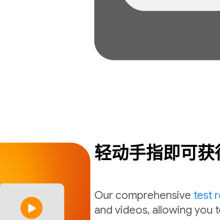
轻动手指即可获
Our comprehensive
test 
and videos, allowing you t