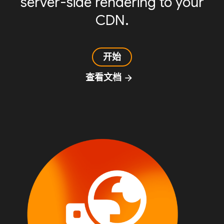
server-side rendering to your
CDN.
开始
查看文档
arrow_forward