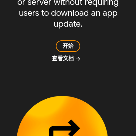
or server without requiring
users to download an app
update.
开始
查看文档
arrow_forward