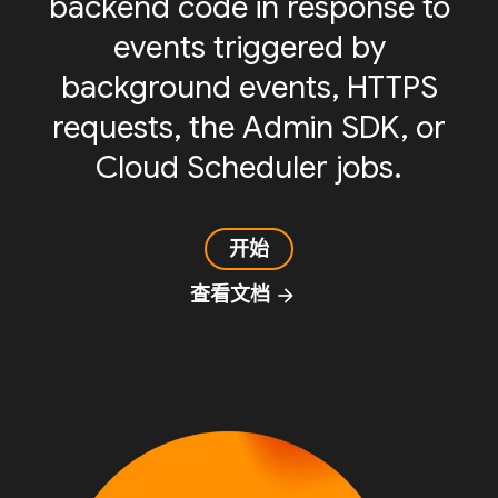
backend code in response to
events triggered by
background events, HTTPS
requests, the Admin SDK, or
Cloud Scheduler jobs.
开始
查看文档
arrow_forward