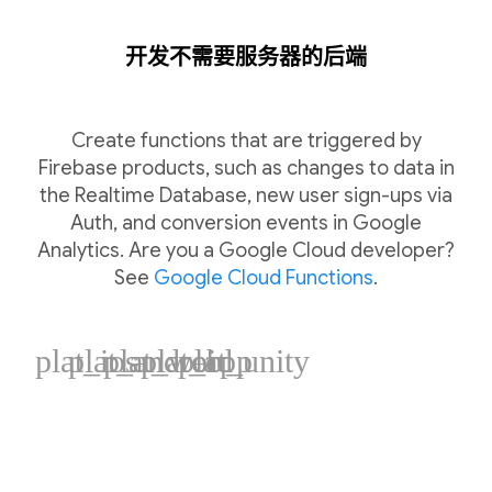
开发不需要服务器的后端
Create functions that are triggered by
Firebase products, such as changes to data in
the Realtime Database, new user sign-ups via
Auth, and conversion events in Google
Analytics. Are you a Google Cloud developer?
See
Google Cloud Functions
.
plat_ios
plat_android
plat_web
plat_cpp
plat_unity