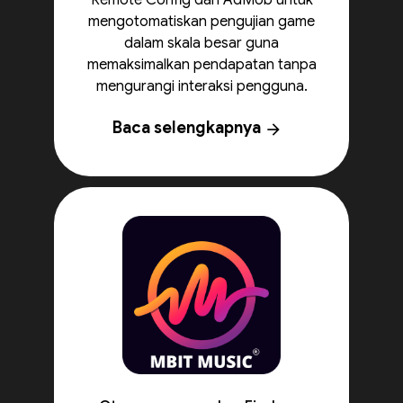
Remote Config dan AdMob untuk
mengotomatiskan pengujian game
dalam skala besar guna
memaksimalkan pendapatan tanpa
mengurangi interaksi pengguna.
Baca selengkapnya
arrow_forward