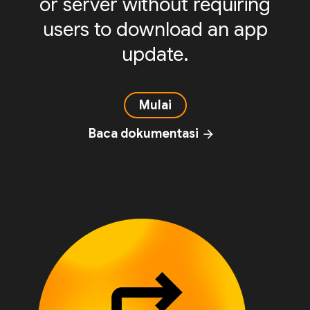
or server without requiring
users to download an app
update.
Mulai
Baca dokumentasi
arrow_forward