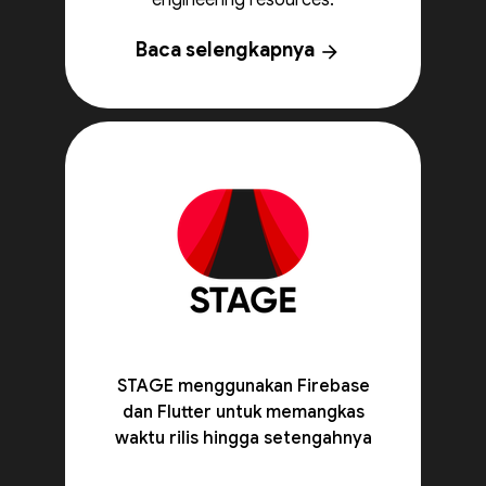
engineering resources.
Baca selengkapnya
arrow_forward
STAGE menggunakan Firebase
dan Flutter untuk memangkas
waktu rilis hingga setengahnya