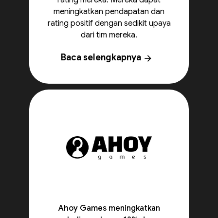
rating mereka. Mereka dapat
meningkatkan pendapatan dan
rating positif dengan sedikit upaya
dari tim mereka.
Baca selengkapnya
arrow_forward
Ahoy Games meningkatkan