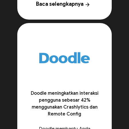
Baca selengkapnya
arrow_forward
Doodle meningkatkan interaksi
pengguna sebesar 42%
menggunakan Crashlytics dan
Remote Config