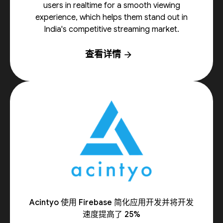
users in realtime for a smooth viewing
experience, which helps them stand out in
India's competitive streaming market.
查看详情
arrow_forward
Acintyo 使用 Firebase 简化应用开发并将开发
速度提高了 25%