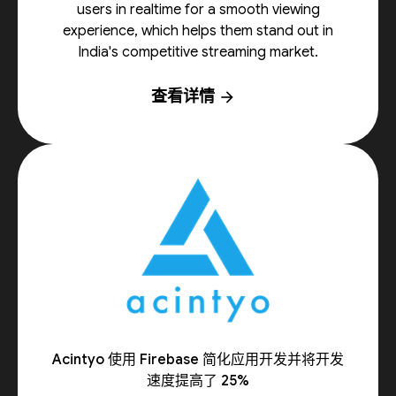
users in realtime for a smooth viewing
experience, which helps them stand out in
India's competitive streaming market.
查看详情
arrow_forward
Acintyo 使用 Firebase 简化应用开发并将开发
速度提高了 25%