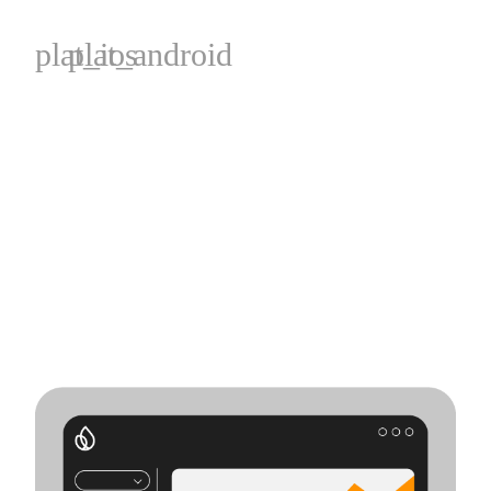
plat_ios
plat_android