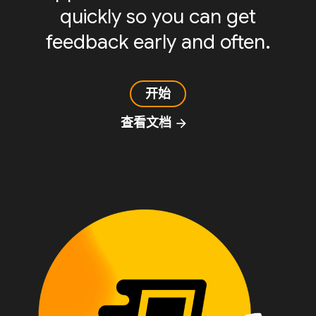
quickly so you can get
feedback early and often.
开始
查看文档
arrow_forward