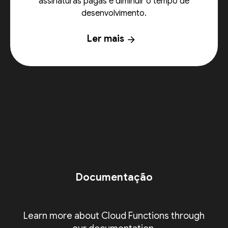
assinaturas pagas e diminuir o tempo de
desenvolvimento.
Ler mais
arrow_forward
Documentação
Learn more about Cloud Functions through