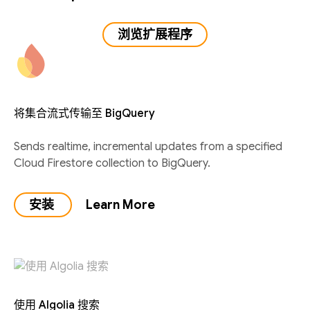
浏览扩展程序
将集合流式传输至 BigQuery
Sends realtime, incremental updates from a specified
Cloud Firestore collection to BigQuery.
安装
Learn More
使用 Algolia 搜索