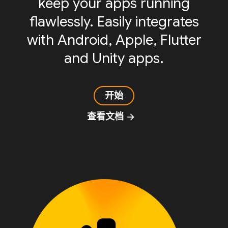
keep your apps running
flawlessly. Easily integrates
with Android, Apple, Flutter
and Unity apps.
开始
查看文档
arrow_forward