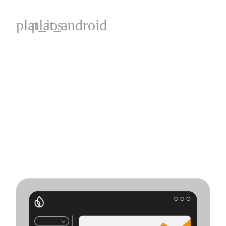
plat_ios
plat_android