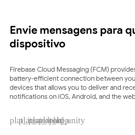
Envie mensagens para q
dispositivo
Firebase Cloud Messaging (FCM) provides 
battery-efficient connection between you
devices that allows you to deliver and re
notifications on iOS, Android, and the web
plat_ios
plat_android
plat_web
plat_cpp
plat_unity