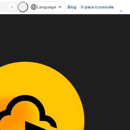
/
Blog
Ir para o console