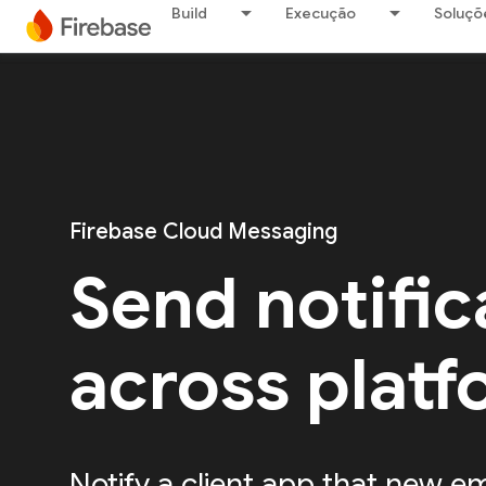
Build
Execução
Soluçõ
Firebase Cloud Messaging
Send notific
across plat
Notify a client app that new em