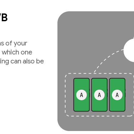
/B
ns of your
e which one
ing can also be