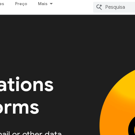
es
Preço
Mais
ations
forms
ail or other data