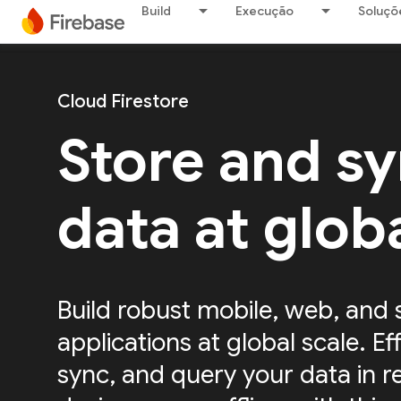
Build
Execução
Soluçõ
Cloud Firestore
Store and s
data at glob
Build robust mobile, web, and 
applications at global scale. Eff
sync, and query your data in r