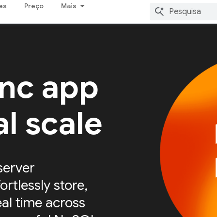
es
Preço
Mais
ync app
al scale
server
ortlessly store,
eal time across