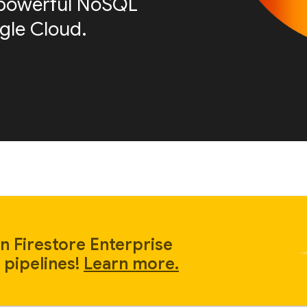
is powerful NoSQL
le Cloud.
n Firestore Enterprise
 pipelines!
Learn more.