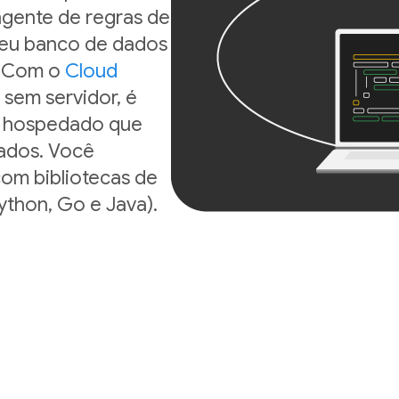
gente de regras de
seu banco de dados
r. Com o
Cloud
sem servidor, é
d hospedado que
ados. Você
om bibliotecas de
ython, Go e Java).