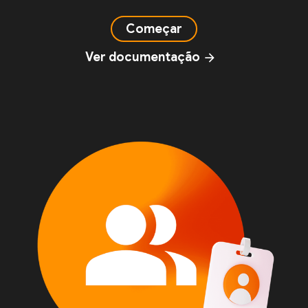
Começar
Ver documentação
arrow_forward