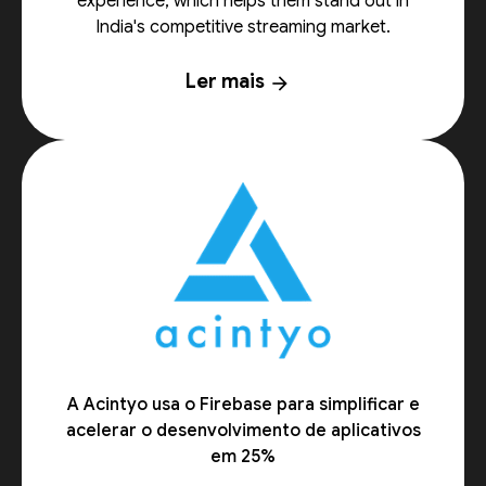
experience, which helps them stand out in
India's competitive streaming market.
Ler mais
arrow_forward
A Acintyo usa o Firebase para simplificar e
acelerar o desenvolvimento de aplicativos
em 25%