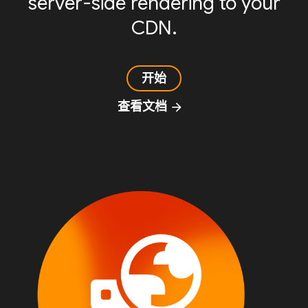
server-side rendering to your
CDN.
开始
查看文档
arrow_forward