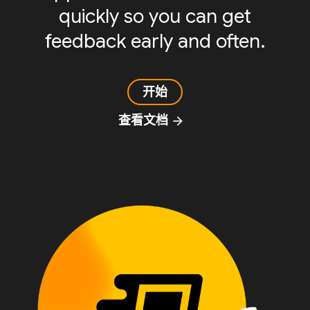
quickly so you can get
feedback early and often.
开始
查看文档
arrow_forward