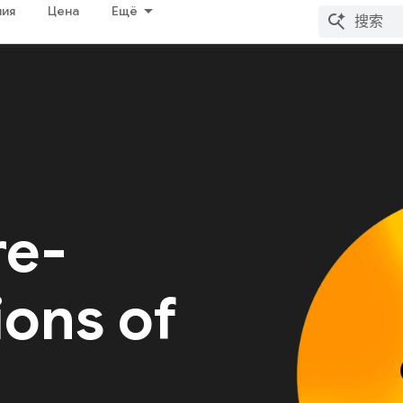
ия
Цена
Ещё
re-
ions of