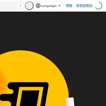
/
博客
转到控制台