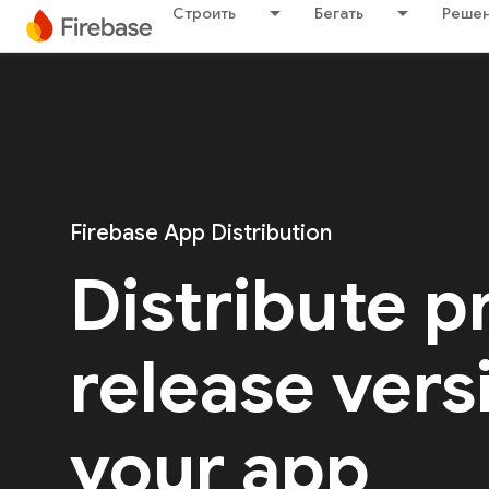
Строить
Бегать
Решен
Firebase App Distribution
Distribute p
release vers
your app