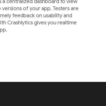
u a centralized dashboard to view
 versions of your app. Testers are
imely feedback on usability and
ith Crashlytics gives you realtime
app.