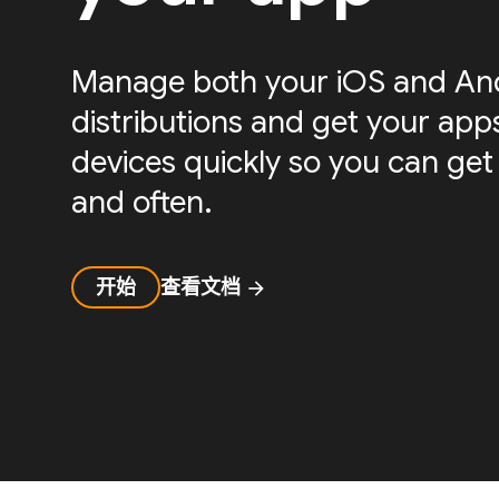
Manage both your iOS and And
distributions and get your apps
devices quickly so you can get
and often.
开始
查看文档
arrow_forward