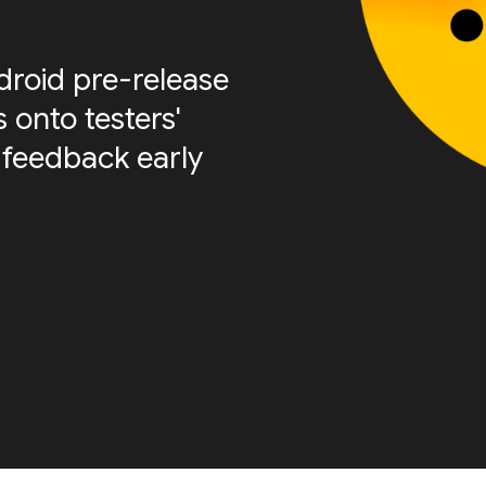
roid pre-release
 onto testers'
 feedback early