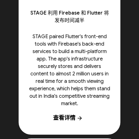
STAGE 利用 Firebase 和 Flutter 将
发布时间减半
STAGE paired Flutter's front-end
tools with Firebase's back-end
services to build a multi-platform
app. The app's infrastructure
securely stores and delivers
content to almost 2 million users in
real time for a smooth viewing
experience, which helps them stand
out in India's competitive streaming
market.
查看详情
arrow_forward