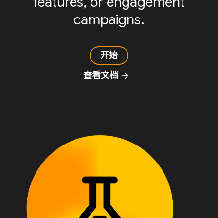
features, or engagement
campaigns.
开始
查看文档
arrow_forward