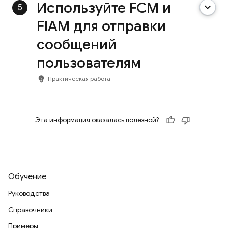
Используйте FCM и
keyboard_arrow_down
5
FIAM для отправки
сообщений
пользователям
emoji_objects
Практическая работа
Эта информация оказалась полезной?
Обучение
Руководства
Справочники
Примеры