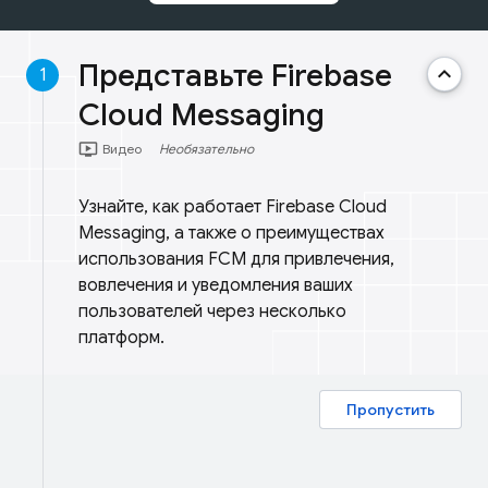
Представьте Firebase
keyboard_arrow_up
1
Cloud Messaging
ondemand_video
Видео
Необязательно
Узнайте, как работает Firebase Cloud
Messaging, а также о преимуществах
использования FCM для привлечения,
вовлечения и уведомления ваших
пользователей через несколько
платформ.
Пропустить