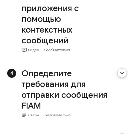
приложения с
помощью
контекстных
сообщений
ondemand_video
Видео
Необязательно
Определите
keyboard_arrow_down
4
требования для
отправки сообщения
FIAM
subject
Статья
Необязательно