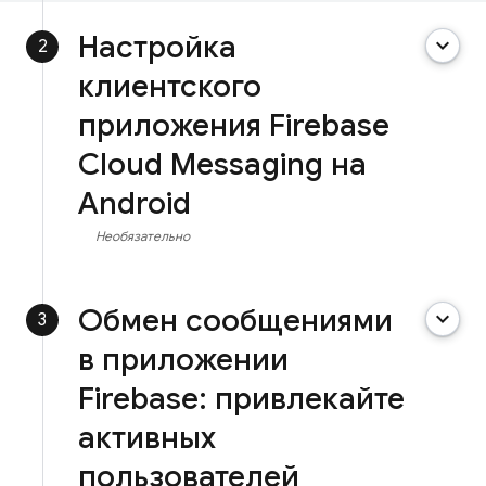
Настройка
keyboard_arrow_down
2
клиентского
приложения Firebase
Cloud Messaging на
Android
Необязательно
Обмен сообщениями
keyboard_arrow_down
3
в приложении
Firebase: привлекайте
активных
пользователей