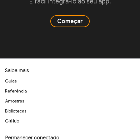
É fácil integrá-lo ao seu app.
Começar
Saiba mais
Guias
Referência
Amostras
Bibliotecas
GitHub
Permanecer conectado